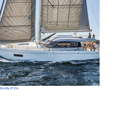
Moody 41 Ds