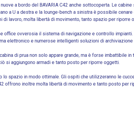
nuove a bordo del BAVARIA C42 anche sottocoperta. Le cabine so
ivano a U a destra e la lounge-bench a sinistra è possibile cena
 di lavoro, molta libertà di movimento, tanto spazio per riporre o
me office ovverosia il sistema di navigazione e controllo impianti
ema elettronico e numerose intelligenti soluzioni di archiviazione
 la cabina di prua non solo appare grande, ma è forse imbattibile in
ciò si aggiungono armadi e tanto posto per riporre oggetti.
lo spazio in modo ottimale. Gli ospiti che utilizzeranno le cucc
frono inoltre molta libertà di movimento e tanto posto per riporre