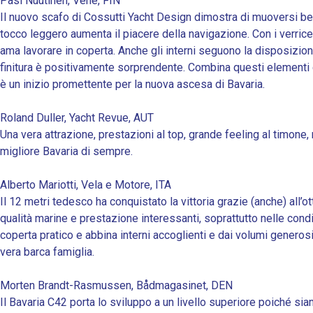
Pasi Nuutinen, Vene, FIN
Il nuovo scafo di Cossutti Yacht Design dimostra di muoversi ben
tocco leggero aumenta il piacere della navigazione. Con i verric
ama lavorare in coperta. Anche gli interni seguono la disposizion
finitura è positivamente sorprendente. Combina questi elementi 
è un inizio promettente per la nuova ascesa di Bavaria.
Roland Duller, Yacht Revue, AUT
Una vera attrazione, prestazioni al top, grande feeling al timone,
migliore Bavaria di sempre.
Alberto Mariotti, Vela e Motore, ITA
Il 12 metri tedesco ha conquistato la vittoria grazie (anche) all’
qualità marine e prestazione interessanti, soprattutto nelle con
coperta pratico e abbina interni accoglienti e dai volumi generos
vera barca famiglia.
Morten Brandt-Rasmussen, Bådmagasinet, DEN
Il Bavaria C42 porta lo sviluppo a un livello superiore poiché si