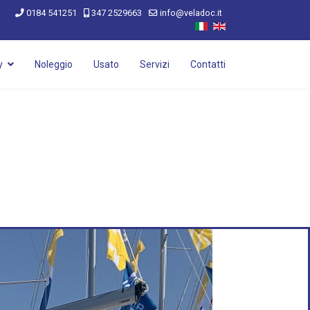
0184 541251
347 2529663
info@veladoc.it
y
Noleggio
Usato
Servizi
Contatti