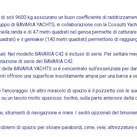
 di soli 9600 kg assicurano un buon coefficiente di raddrizzamen
sviluppo di BAVARIA YACHTS, in collaborazione con la Cossutti Ya
i nella randa e di 47 metri quadrati nel genoa permette di cattura
uadrati) e il gennaker (140 metri quadrati) permettono di raggiung
mali. Nel modello BAVARIA C42 è incluso di serie. Per settare megli
 dotazione di serie del BAVARIA C42.
 della BAVARIA YACHTS si è concentrato sull'essenziale per dare 
anti offrono una superficie insolitamente ampia per una barca a v
e l'ancoraggio. Un altro miracolo di spazio è il pozzetto con le
un tavolo molto spazioso. Inoltre, sulla parte anteriore della c
e, strumenti di navigazione e mare. I sedili opzionali del timonie
lemi di spazio per stivare parabordi, cime, vele, attrezzature e