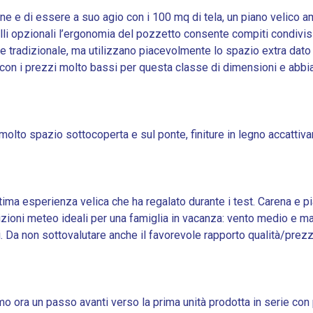
e e di essere a suo agio con i 100 mq di tela, un piano velico am
elli opzionali l’ergonomia del pozzetto consente compiti condivis
e tradizionale, ma utilizzano piacevolmente lo spazio extra dato 
con i prezzi molto bassi per questa classe di dimensioni e abbi
 molto spazio sottocoperta e sul ponte, finiture in legno accattiv
ottima esperienza velica che ha regalato durante i test. Carena e 
dizioni meteo ideali per una famiglia in vacanza: vento medio e m
i. Da non sottovalutare anche il favorevole rapporto qualità/prezz
amo ora un passo avanti verso la prima unità prodotta in serie con