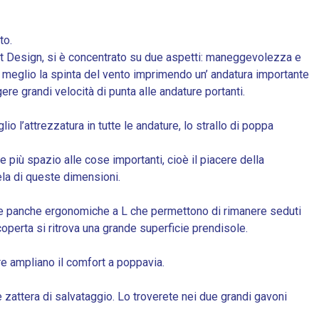
to.
cht Design, si è concentrato su due aspetti: maneggevolezza e
re meglio la spinta del vento imprimendo un’ andatura importante
ere grandi velocità di punta alle andature portanti.
o l’attrezzatura in tutte le andature, lo strallo di poppa
più spazio alle cose importanti, cioè il piacere della
ela di queste dimensioni.
 sue panche ergonomiche a L che permettono di rimanere seduti
operta si ritrova una grande superficie prendisole.
re ampliano il comfort a poppavia.
 zattera di salvataggio. Lo troverete nei due grandi gavoni