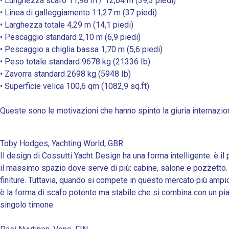
• Lunghezza scafo 11,98 m / 12,04 m (39,3 piedi)
• Linea di galleggiamento 11,27 m (37 piedi)
• Larghezza totale 4,29 m (14,1 piedi)
• Pescaggio standard 2,10 m (6,9 piedi)
• Pescaggio a chiglia bassa 1,70 m (5,6 piedi)
• Peso totale standard 9678 kg (21336 Ib)
• Zavorra standard 2698 kg (5948 Ib)
• Superficie velica 100,6 qm (1082,9 sq.ft)
Queste sono le motivazioni che hanno spinto la giuria internazion
Toby Hodges, Yachting World, GBR
Il design di Cossutti Yacht Design ha una forma intelligente: è il
il massimo spazio dove serve di più: cabine, salone e pozzetto. E
finiture. Tuttavia, quando si compete in questo mercato più ampio
è la forma di scafo potente ma stabile che si combina con un pia
singolo timone.