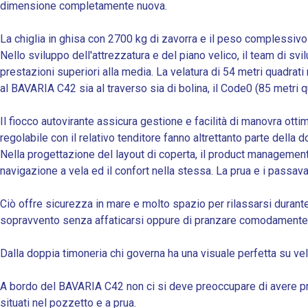
dimensione completamente nuova.
La chiglia in ghisa con 2700 kg di zavorra e il peso complessivo
Nello sviluppo dell'attrezzatura e del piano velico, il team di 
prestazioni superiori alla media. La velatura di 54 metri quadrat
al BAVARIA C42 sia al traverso sia di bolina, il Code0 (85 metri q
Il fiocco autovirante assicura gestione e facilità di manovra otti
regolabile con il relativo tenditore fanno altrettanto parte della
Nella progettazione del layout di coperta, il product management
navigazione a vela ed il confort nella stessa. La prua e i passav
Ciò offre sicurezza in mare e molto spazio per rilassarsi durant
sopravvento senza affaticarsi oppure di pranzare comodamente su 
Dalla doppia timoneria chi governa ha una visuale perfetta su vel
A bordo del BAVARIA C42 non ci si deve preoccupare di avere prob
situati nel pozzetto e a prua.