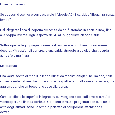
Linee tradizionali
Se dovessi descrivere con tre parole il Moody AC41 sarebbe "Eleganza senza
tempo".
Dall'elegante linea di coperta arricchita da oblò stondati in acciaio inox, fino
alla poppa inversa. Ogni aspetto del 41AC suggerisce classe e stile.
Sottocoperta, legni pregiati come teak e rovere si combinano con elementi
decorativi tradizionali per creare una calda atmosfera da club che trasuda
atmosfera marinara
Manifattura
Una vasta scelta di mobili in legno rifiniti da maestri artigiani nel salone, nella
cucina e nelle cabine che non è solo uno spettacolo bellissimo da vedere, ma
aggiunge anche un tocco di classe alla barca.
Caratteristiche le superfici in legno su cui vengono applicati diversi strati di
vernice per una finitura perfetta. Gli inserti in rattan progettati con cura nelle
ante degli armadi sono l'esempio perfetto di scrupolosa attenzione ai
dettagli