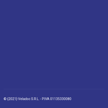
© {2021} Veladoc S.R.L. - P.IVA 01135330080